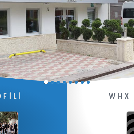
FİLİ
WHX