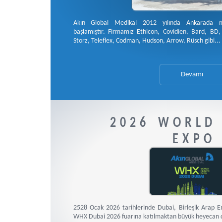
Akın Global Medikal 2012 yılında Ankarada med
başlamıştır. Firmamız Ethicon, Covidien, Bard, BD
Storz, Teleflex, Codman, Hudson, Arrow, Rüsch gibi...
Devamı
2026 WORLD
EXPO
2528 Ocak 2026 tarihlerinde Dubai, Birleşik Arap E
WHX Dubai 2026 fuarına katılmaktan büyük heyecan 