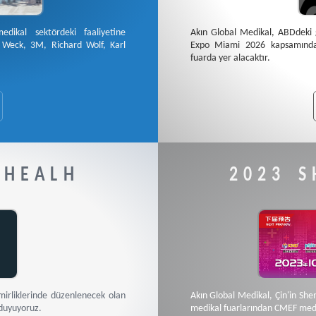
ikal sektördeki faaliyetine
Akın Global Medikal, ABDdeki g
, Weck, 3M, Richard Wolf, Karl
Expo Miami 2026 kapsamında 
fuarda yer alacaktır.
 HEALH
2023 
mirliklerinde düzenlenecek olan
Akın Global Medikal, Çin'in Sh
duyuyoruz.
medikal fuarlarından CMEF medik