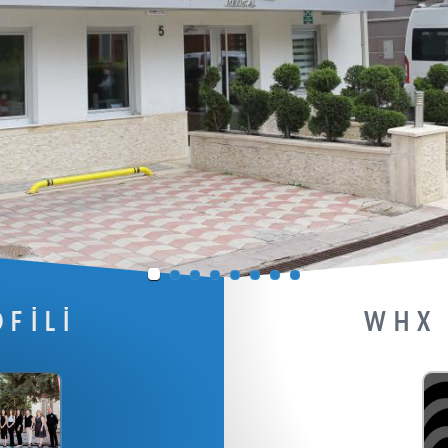
FİLİ
WHX