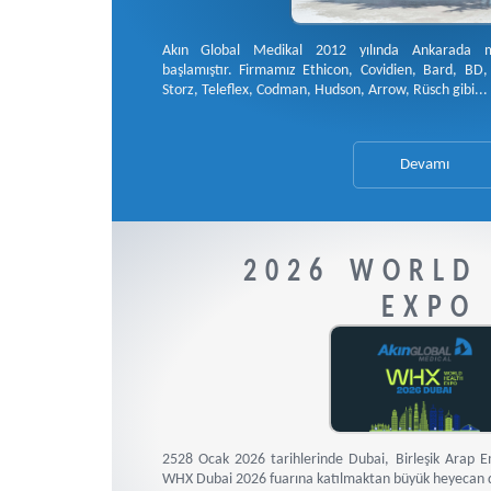
Akın Global Medikal 2012 yılında Ankarada med
başlamıştır. Firmamız Ethicon, Covidien, Bard, BD
Storz, Teleflex, Codman, Hudson, Arrow, Rüsch gibi...
Devamı
2026 WORLD
EXPO
2528 Ocak 2026 tarihlerinde Dubai, Birleşik Arap E
WHX Dubai 2026 fuarına katılmaktan büyük heyecan 