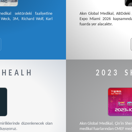
ikal sektördeki faaliyetine
Akın Global Medikal, ABDdeki g
, Weck, 3M, Richard Wolf, Karl
Expo Miami 2026 kapsamında 
fuarda yer alacaktır.
 HEALH
2023 
mirliklerinde düzenlenecek olan
Akın Global Medikal, Çin'in Sh
duyuyoruz.
medikal fuarlarından CMEF medik