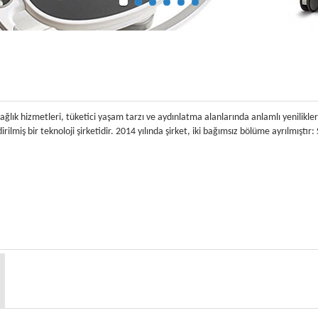
 sağlık hizmetleri, tüketici yaşam tarzı ve aydınlatma alanlarında anlamlı yenilikle
dirilmiş bir teknoloji şirketidir. 2014 yılında şirket, iki bağımsız bölüme ayrılmıştı