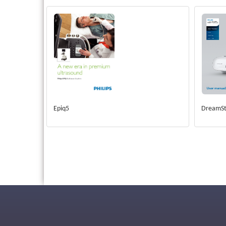
Epiq5
DreamSt