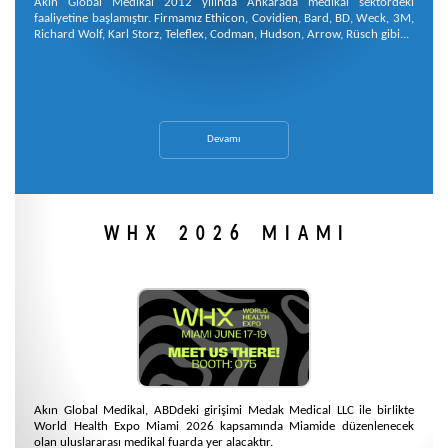
Akın Global Medikal 2012 yılında Ankarada medikal sektördeki
faaliyetine başlamıştır. Firmamız Ethicon, Covidien, Bard, BD, Weck, 3M,
Richard Wolf, Karl Storz, Teleflex, Codman, Hudson, Arrow, Rüsch gibi...
Devamı
WHX 2026 MIAMI
Akın Global Medikal, ABDdeki girişimi Medak Medical LLC ile birlikte
World Health Expo Miami 2026 kapsamında Miamide düzenlenecek
olan uluslararası medikal fuarda yer alacaktır.