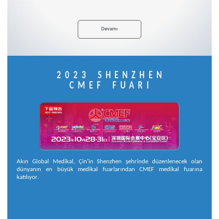
Devamı
2023 SHENZHEN
CMEF FUARI
Akın Global Medikal, Çin'in Shenzhen şehrinde düzenlenecek olan
dünyanın en büyük medikal fuarlarından CMEF medikal fuarına
katılıyor.