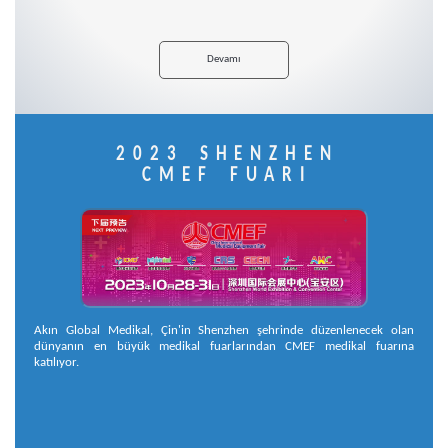
Devamı
2023 SHENZHEN
CMEF FUARI
Akın Global Medikal, Çin'in Shenzhen şehrinde düzenlenecek olan
dünyanın en büyük medikal fuarlarından CMEF medikal fuarına
katılıyor.