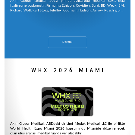
Akın Global Medikal 2012 yılında Ankarada medikal sektördeki
faaliyetine başlamıştır. Firmamız Ethicon, Covidien, Bard, BD, Weck, 3M,
Richard Wolf, Karl Storz, Teleflex, Codman, Hudson, Arrow, Rüsch gibi...
Devamı
WHX 2026 MIAMI
Akın Global Medikal, ABDdeki girişimi Medak Medical LLC ile birlikte
World Health Expo Miami 2026 kapsamında Miamide düzenlenecek
olan uluslararası medikal fuarda yer alacaktır.